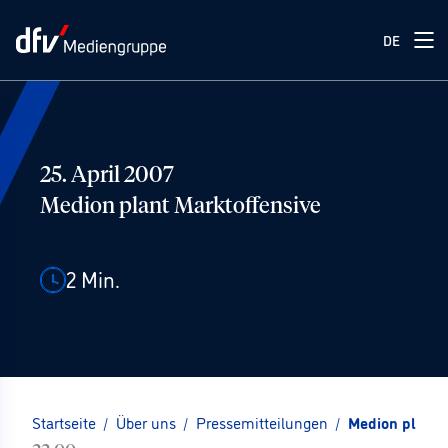
DE
25. April 2007
Medion plant Marktoffensive
2
Min.
Startseite
/
Über uns
/
Pressemitteilungen
/
Medion plant 