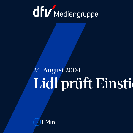
24. August 2004
Lidl prüft Eins
1
Min.