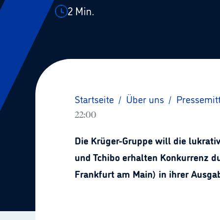
2
Min.
Startseite
/
Über uns
/
Pressemit
22:00
Die Krüger-Gruppe will die lukrat
und Tchibo erhalten Konkurrenz du
Frankfurt am Main) in ihrer Ausgabe