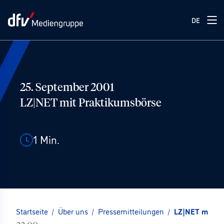
DE
25. September 2001
LZ|NET mit Praktikumsbörse
1
Min.
Startseite
/
Über uns
/
Pressemitteilungen
/
LZ|NET mit Pr