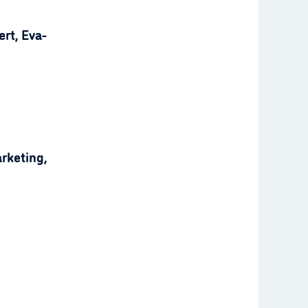
rt, Eva-
rketing,