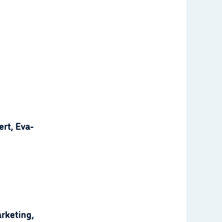
rt, Eva-
rketing,