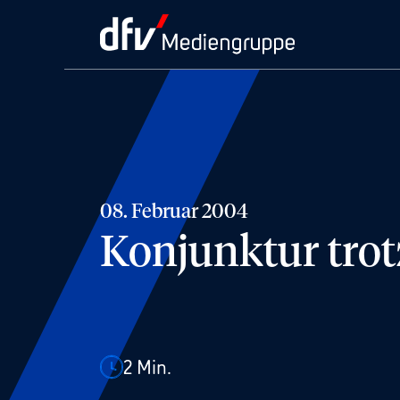
08. Februar 2004
Konjunktur trot
2
Min.