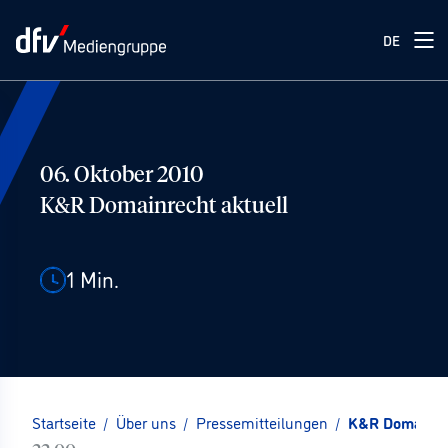
DE
06. Oktober 2010
K&R Domainrecht aktuell
1
Min.
Startseite
/
Über uns
/
Pressemitteilungen
/
K&R Domainrec