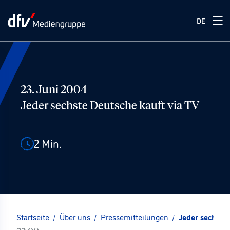
DE
23. Juni 2004
Jeder sechste Deutsche kauft via TV
2
Min.
Startseite
/
Über uns
/
Pressemitteilungen
/
Jeder sechste 