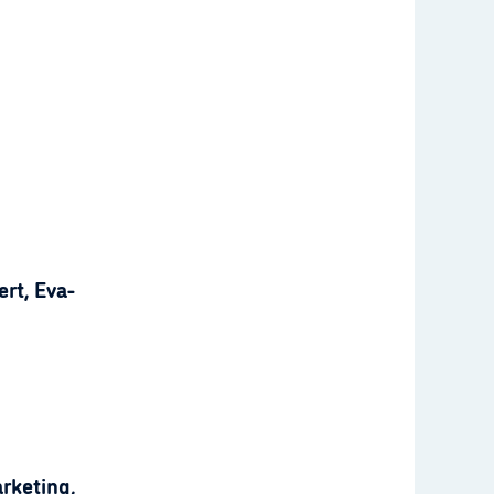
rt, Eva-
rketing,