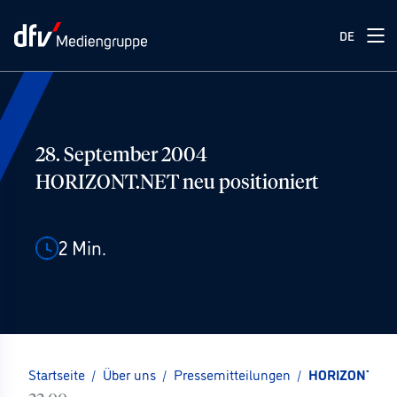
DE
28. September 2004
HORIZONT.NET neu positioniert
2
Min.
Startseite
/
Über uns
/
Pressemitteilungen
/
HORIZONT.NET 