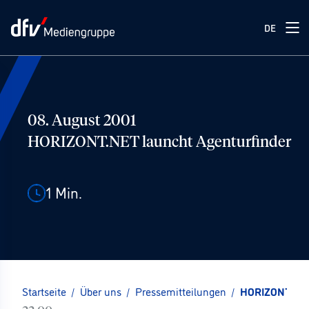
DE
08. August 2001
HORIZONT.NET launcht Agenturfinder
1
Min.
Startseite
/
Über uns
/
Pressemitteilungen
/
HORIZONT.NET