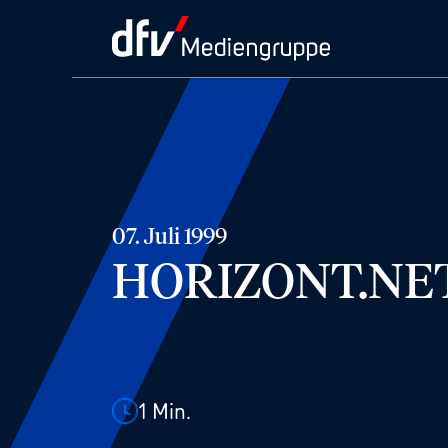
07. Juli 1999
HORIZONT.NET 
1
Min.