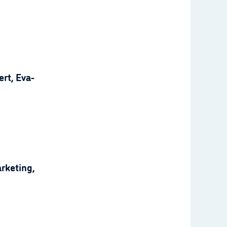
rt, Eva-
rketing,