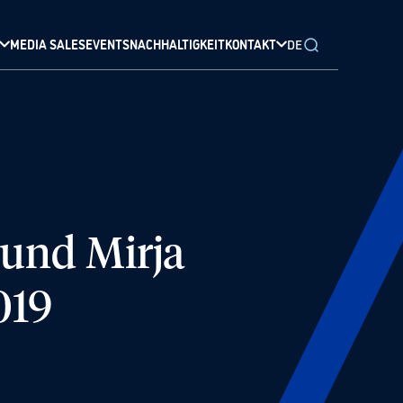
MEDIA SALES
EVENTS
NACHHALTIGKEIT
KONTAKT
DE
und Mirja
019