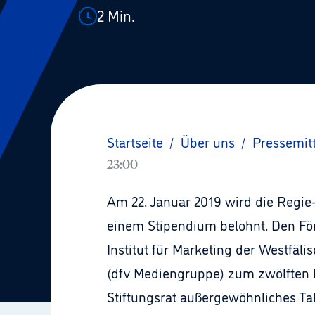
2
Min.
Startseite
/
Über uns
/
Pressemit
23:00
Am 22. Januar 2019 wird die Regie
einem Stipendium belohnt. Den För
Institut für Marketing der Westfäl
(dfv Mediengruppe) zum zwölften Ma
Stiftungsrat außergewöhnliches Tale