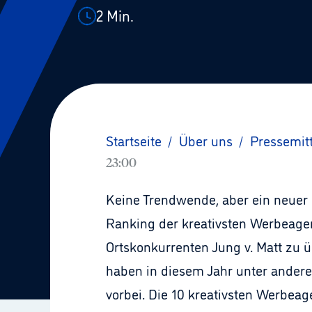
2
Min.
Startseite
/
Über uns
/
Pressemit
23:00
Keine Trendwende, aber ein neuer 
Ranking der kreativsten Werbeagen
Ortskonkurrenten Jung v. Matt zu üb
haben in diesem Jahr unter ander
vorbei. Die 10 kreativsten Werbea