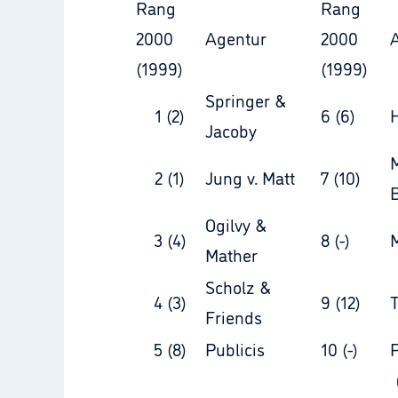
Rang
Rang
2000
Agentur
2000
(1999)
(1999)
Springer &
1 (2)
6 (6)
Jacoby
2 (1)
Jung v. Matt
7 (10)
Ogilvy &
3 (4)
8 (-)
M
Mather
Scholz &
4 (3)
9 (12)
Friends
5 (8)
Publicis
10 (-)
P