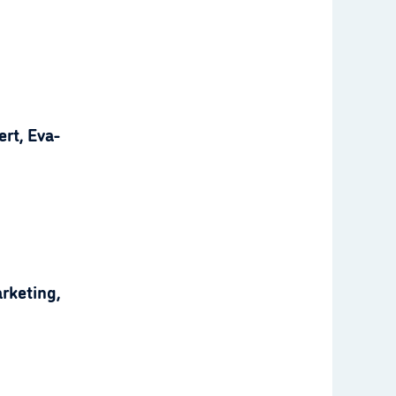
rt, Eva-
rketing,