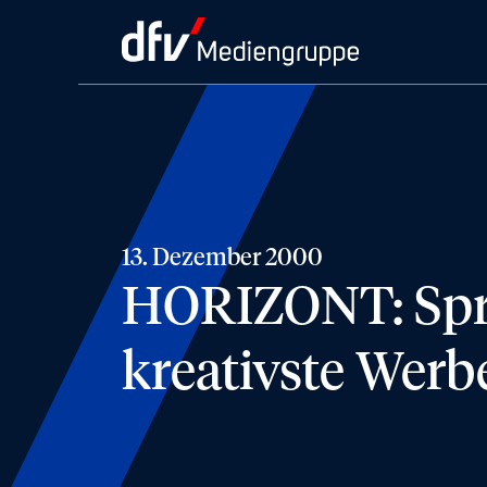
13. Dezember 2000
HORIZONT: Spri
kreativste Werb