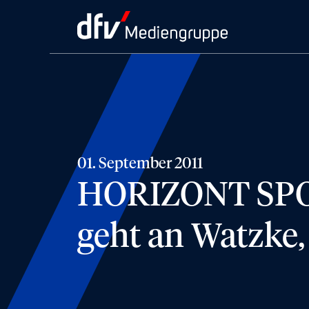
01. September 2011
HORIZONT SPO
geht an Watzke,