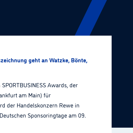
ichnung geht an Watzke, Bönte, Jones und Rewe
gen SPORTBUSINESS Awards, der
ankfurt am Main) für
ird der Handelskonzern Rewe in
7. Deutschen Sponsoringtage am 09.