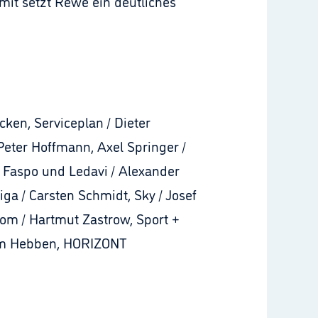
it setzt Rewe ein deutliches
ken, Serviceplan / Dieter
Peter Hoffmann, Axel Springer /
r, Faspo und Ledavi / Alexander
a / Carsten Schmidt, Sky / Josef
kom / Hartmut Zastrow, Sport +
riam Hebben, HORIZONT