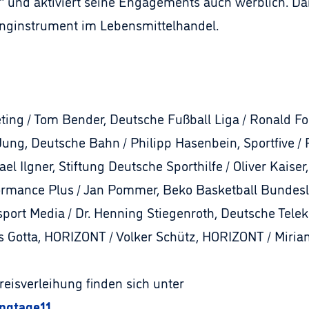
und aktiviert seine Engagements auch werblich. Dam
inginstrument im Lebensmittelhandel.
ing / Tom Bender, Deutsche Fußball Liga / Ronald Foc
ung, Deutsche Bahn / Philipp Hasenbein, Sportfive / 
ael Ilgner, Stiftung Deutsche Sporthilfe / Oliver Kaise
ormance Plus / Jan Pommer, Beko Basketball Bundeslig
osport Media / Dr. Henning Stiegenroth, Deutsche Tele
kus Gotta, HORIZONT / Volker Schütz, HORIZONT / Mi
eisverleihung finden sich unter
ngtage11