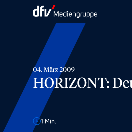
04. März 2009
HORIZONT: Deut
1
Min.