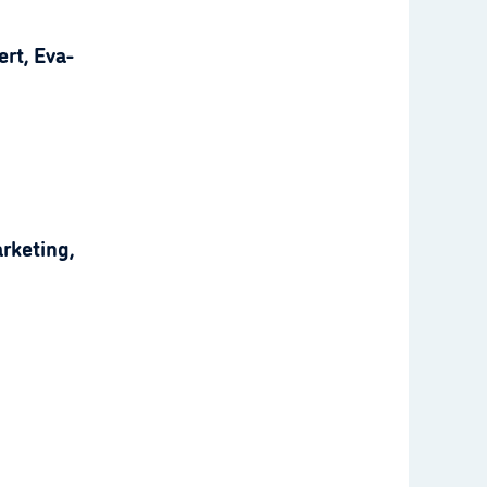
rt, Eva-
rketing,