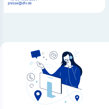
presse@dfv.de