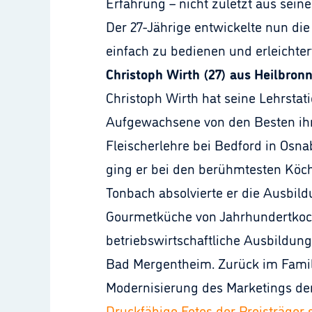
Erfahrung – nicht zuletzt aus sei
Der 27-Jährige entwickelte nun die
einfach zu bedienen und erleichter
Christoph Wirth (27) aus Heilbron
Christoph Wirth hat seine Lehrstati
Aufgewachsene von den Besten ihre
Fleischerlehre bei Bedford in Osna
ging er bei den berühmtesten Köch
Tonbach absolvierte er die Ausbild
Gourmetküche von Jahrhundertkoch
betriebswirtschaftliche Ausbildu
Bad Mergentheim. Zurück im Familie
Modernisierung des Marketings der 
Druckfähige Fotos der Preisträger s