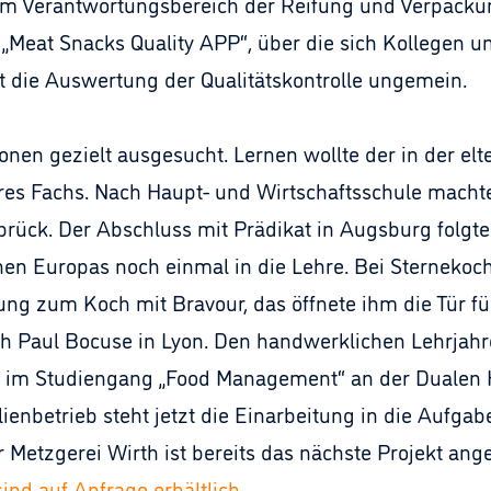
nem Verantwortungsbereich der Reifung und Verpacku
 „Meat Snacks Quality APP“, über die sich Kollegen u
t die Auswertung der Qualitätskontrolle ungemein.
n
onen gezielt ausgesucht. Lernen wollte der in der elt
s Fachs. Nach Haupt- und Wirtschaftsschule machte 
brück. Der Abschluss mit Prädikat in Augsburg folgte
en Europas noch einmal in die Lehre. Bei Sternekoch
ung zum Koch mit Bravour, das öffnete ihm die Tür fü
 Paul Bocuse in Lyon. Den handwerklichen Lehrjahre
ng im Studiengang „Food Management“ an der Duale
nbetrieb steht jetzt die Einarbeitung in die Aufgabe
Metzgerei Wirth ist bereits das nächste Projekt ange
ind auf Anfrage erhältlich.