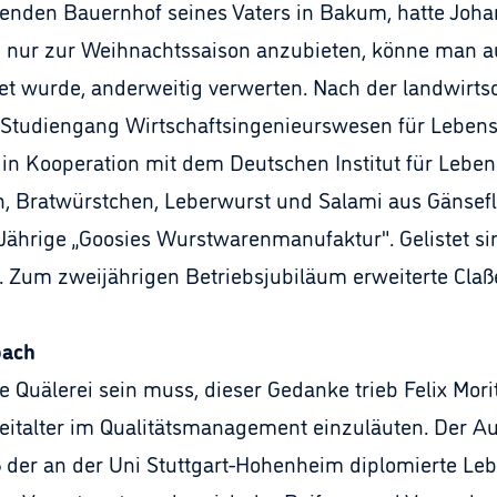
nden Bauernhof seines Vaters in Bakum, hatte Johan
e nur zur Weihnachtssaison anzubieten, könne man auc
itet wurde, anderweitig verwerten. Nach der landwirt
en Studiengang Wirtschaftsingenieurswesen für Lebens
n Kooperation mit dem Deutschen Institut für Leben
, Bratwürstchen, Leberwurst und Salami aus Gänsef
ährige „Goosies Wurstwarenmanufaktur". Gelistet si
 Zum zweijährigen Betriebsjubiläum erweiterte Claße
bach
 Quälerei sein muss, dieser Gedanke trieb Felix Morit
Zeitalter im Qualitätsmanagement einzuläuten. Der 
ß der an der Uni Stuttgart-Hohenheim diplomierte Le