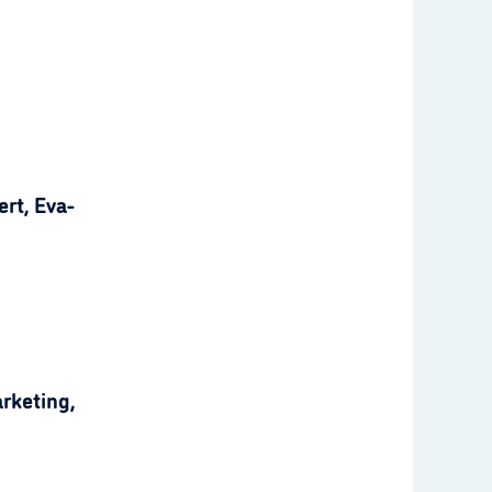
rt, Eva-
rketing,