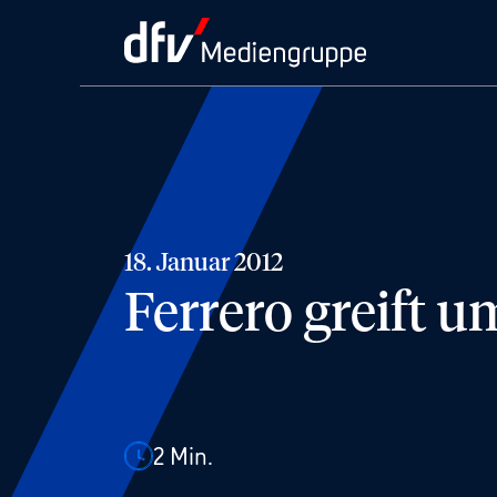
18. Januar 2012
Ferrero greift 
2
Min.