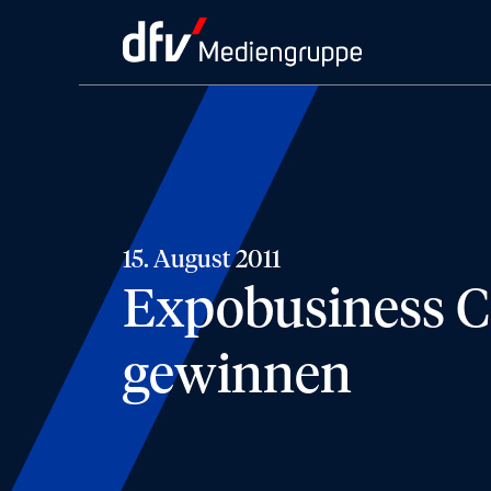
15. August 2011
Expobusiness Co
gewinnen