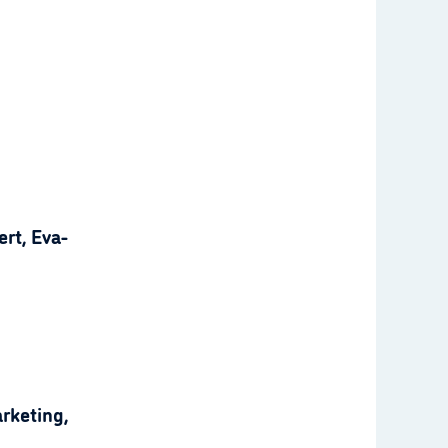
rt, Eva-
rketing,