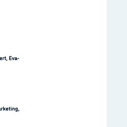
rt, Eva-
rketing,