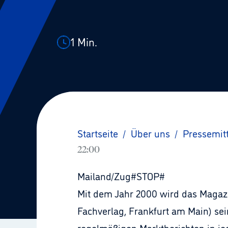
1
Min.
Startseite
/
Über uns
/
Pressemit
22:00
Mailand/Zug#STOP#
Mit dem Jahr 2000 wird das Mag
Fachverlag, Frankfurt am Main) se
regelmäßigen Marktberichten in je