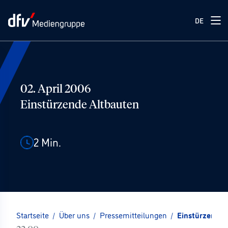
DE
02. April 2006
Einstürzende Altbauten
2
Min.
Startseite
/
Über uns
/
Pressemitteilungen
/
Einstürzende 