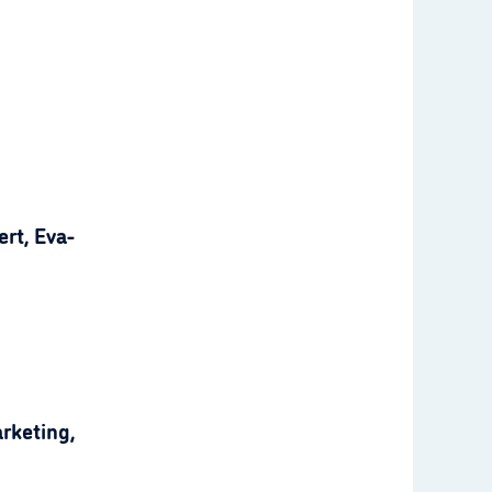
rt, Eva-
rketing,