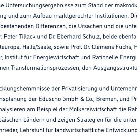
sche Untersuchungsergebnisse zum Stand der makroök
erung und zum Aufbau marktgerechter Institutionen. D
 bestehenden Differenzen, die Ursachen und die unte
Peter Tillack und Dr. Eberhard Schulz, beide ebenfall
steuropa, Halle/Saale, sowie Prof. Dr. Clemens Fuchs
er, Institut für Energiewirtschaft und Rationelle Ene
nen Transformationsprozessen, den Ausgangsstrukt
icklungshemmnisse der Privatisierung und Unterneh
nsplanung der Eduscho GmbH & Co., Bremen, und Pro
nalysieren am Beispiel der Molkereiwirtschaft die 
opäischen Ländern und zeigen Strategien für die unter
rieder, Lehrstuhl für landwirtschaftliche Entwicklung