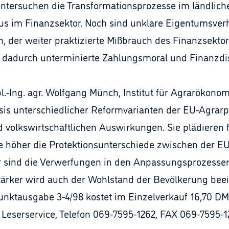
 untersuchen die Transformationsprozesse im ländlich
s im Finanzsektor. Noch sind unklare Eigentumsverhäl
n, der weiter praktizierte Mißbrauch des Finanzsekto
e dadurch unterminierte Zahlungsmoral und Finanzdis
pl.-Ing. agr. Wolfgang Münch, Institut für Agrarökono
sis unterschiedlicher Reformvarianten der EU-Agrarpo
und volkswirtschaftlichen Auswirkungen. Sie plädiere
, je höher die Protektionsunterschiede zwischen der 
er sind die Verwerfungen in den Anpassungsprozessen
ärker wird auch der Wohlstand der Bevölkerung beein
usgabe 3-4/98 kostet im Einzelverkauf 16,70 DM z
erservice, Telefon 069-7595-1262, FAX 069-7595-12