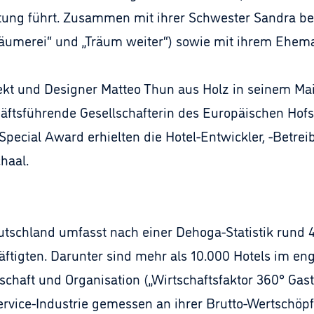
ltung führt. Zusammen mit ihrer Schwester Sandra be
äumerei“ und „Träum weiter“) sowie mit ihrem Ehema
ekt und Designer Matteo Thun aus Holz in seinem Mail
ftsführende Gesellschafterin des Europäischen Hofs i
ecial Award erhielten die Hotel-Entwickler, -Betreib
haal.
schland umfasst nach einer Dehoga-Statistik rund 4
äftigten. Darunter sind mehr als 10.000 Hotels im en
tschaft und Organisation („Wirtschaftsfaktor 360° Gas
ervice-Industrie gemessen an ihrer Brutto-Wertschöpf