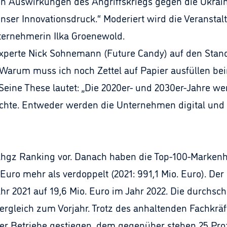
 Auswirkungen des Angriffskriegs gegen die Ukraine
ser Innovationsdruck.“ Moderiert wird die Veransta
ternehmerin Ilka Groenewold.
xperte Nick Sohnemann (Future Candy) auf den Stand 
e: „Warum muss ich noch Zettel auf Papier ausfüllen 
 Seine These lautet: „Die 2020er- und 2030er-Jahre w
hte. Entweder werden die Unternehmen digital und n
e ahgz Ranking vor. Danach haben die Top-100-Marken
 Euro mehr als verdoppelt (2021: 991,1 Mio. Euro). De
ahr 2021 auf 19,6 Mio. Euro im Jahr 2022. Die durchsch
ergleich zum Vorjahr. Trotz des anhaltenden Fachkräf
der Betriebe gestiegen, dem gegenüber stehen 25 Proz