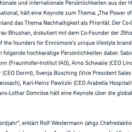
onale und internationale Persönlichkeiten aus der Ho
national, hält eine Keynote zum Thema: „The Power of
and das Thema Nachhaltigkeit als Priorität. Der Co-
rav Bhushan, diskutiert mit dem Co-Founder der 25ho
 the founders for Ennismore's unique lifestyle brand
 folgende hochkarätige Persönlichkeiten dabei: Sabi
ann (Fraunhofer-Institut IAO), Arno Schwalie (CEO Lin
r (CEO Dorint), Svenja Büsching (Vice President Sales
ssach), Karl-Heinz Pawlizki (CEO Arabella Hospitalit
s-Lothar Domröse hält eine Keynote über die glob
ordjahr“, erklärt Rolf Westermann (ahgz Chefredakti