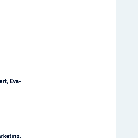
rt, Eva-
rketing,