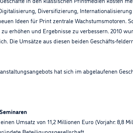
 Geschäfte in den klassischen Printmedien kosten me
igitalisierung, Diversifizierung, Internationalisierun
uen Ideen für Print zentrale Wachstumsmotoren. So i
zu erhöhen und Ergebnisse zu verbessern. 2010 wurde
ich. Die Umsätze aus diesen beiden Geschäfts-felde
nstaltungsangebots hat sich im abgelaufenen Geschä
 Seminaren
 einen Umsatz von 11,2 Millionen Euro (Vorjahr: 8,8 Mi
gründete Beteiligungsgesellschaft