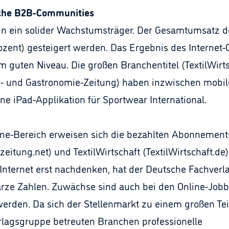
iche B2B-Communities
hin ein solider Wachstumsträger. Der Gesamtumsatz 
rozent) gesteigert werden. Das Ergebnis des Internet-
em guten Niveau. Die großen Branchentitel (TextilWirt
- und Gastronomie-Zeitung) haben inzwischen mobi
eine iPad-Applikation für Sportwear International.
nline-Bereich erweisen sich die bezahlten Abonnemen
zeitung.net) und TextilWirtschaft (TextilWirtschaft.
nternet erst nachdenken, hat der Deutsche Fachverlag
rze Zahlen. Zuwächse sind auch bei den Online-Jobbö
erden. Da sich der Stellenmarkt zu einem großen Teil 
erlagsgruppe betreuten Branchen professionelle