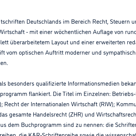
itschriften Deutschlands im Bereich Recht, Steuern un
 Wirtschaft - mit einer wöchentlichen Auflage von run
ett überarbeitetem Layout und einer erweiterten reda
rift vom optischen Auftritt moderner und sympathisch
en.
 als besonders qualifizierte Informationsmedien bek
ogramm flankiert. Die Titel im Einzelnen: Betriebs-
); Recht der Internationalen Wirtschaft (RIW); Komm
r das gesamte Handelsrecht (ZHR) und Wirtschaftsrecht
Aus dem Buchprogramm sind zu nennen: die Schrifte
eihen, die K&R-Schriftenreihe sowie die wissensch