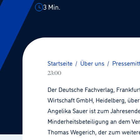
3
Min.
Startseite
/
Über uns
/
Pressemit
23:00
Der Deutsche Fachverlag, Frankfur
Wirtschaft GmbH, Heidelberg, über
Angelika Sauer ist zum Jahresende
Minderheitsbeteiligung an dem Verl
Thomas Wegerich, der zum weiteren