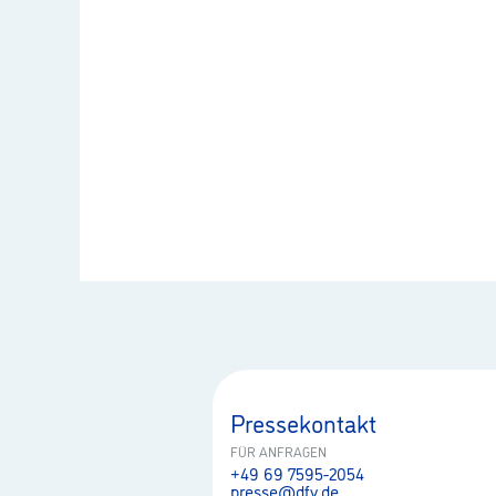
Pressekontakt
FÜR ANFRAGEN
+49 69 7595-2054
presse@dfv.de