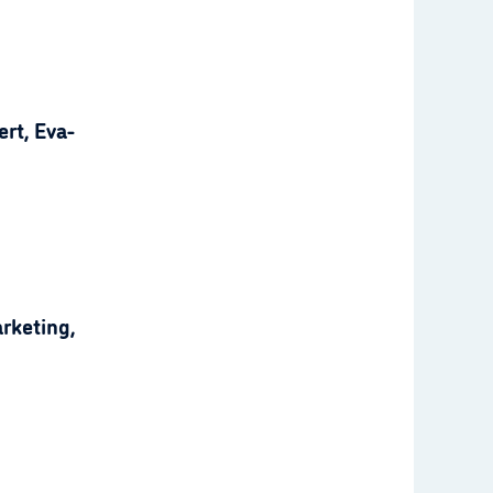
rt, Eva-
rketing,