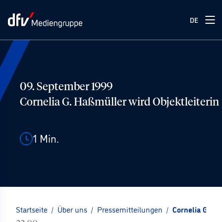
DE
09. September 1999
Cornelia G. Haßmüller wird Objektleiterin
1
Min.
Startseite
/
Über uns
/
Pressemitteilungen
/
Cornelia G. Ha