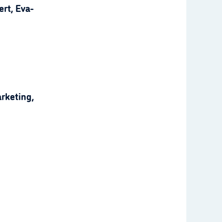
rt, Eva-
rketing,