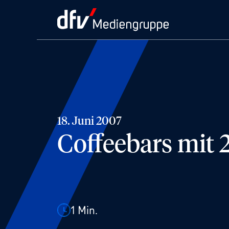
18. Juni 2007
Coffeebars mit
1
Min.