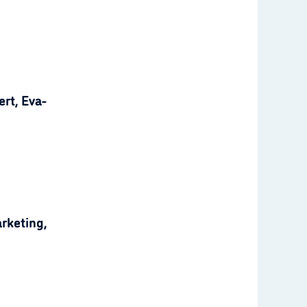
rt, Eva-
rketing,