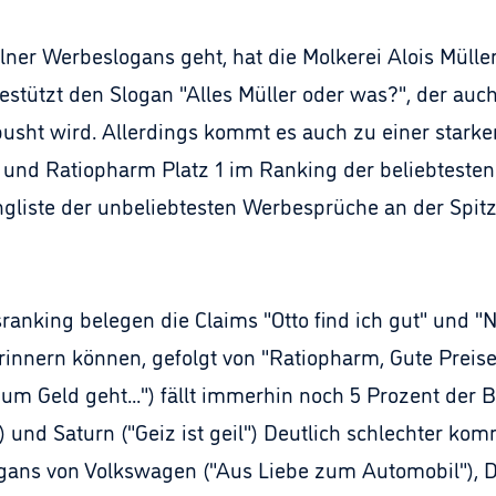
ner Werbeslogans geht, hat die Molkerei Alois Müller
stützt den Slogan "Alles Müller oder was?", der auch
usht wird. Allerdings kommt es auch zu einer starken
tto und Ratiopharm Platz 1 im Ranking der beliebtest
ngliste der unbeliebtesten Werbesprüche an der Spitz
anking belegen die Claims "Otto find ich gut" und "Ni
erinnern können, gefolgt von "Ratiopharm, Gute Preis
m Geld geht...") fällt immerhin noch 5 Prozent der B
) und Saturn ("Geiz ist geil") Deutlich schlechter 
ans von Volkswagen ("Aus Liebe zum Automobil"), D