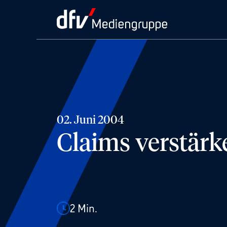
02. Juni 2004
Claims verstär
2
Min.