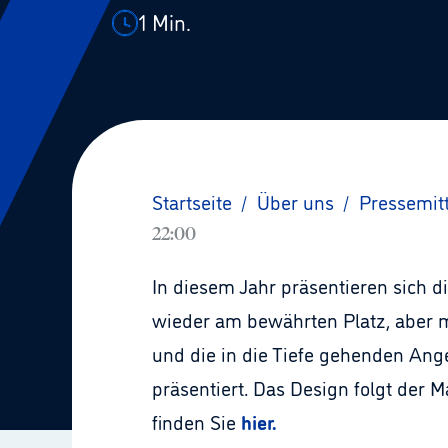
1
Min.
Startseite
/
Über uns
/
Pressemit
22:00
In diesem Jahr präsentieren sich 
wieder am bewährten Platz, aber m
und die in die Tiefe gehenden An
präsentiert. Das Design folgt der M
finden Sie
hier.