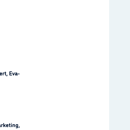
rt, Eva-
rketing,