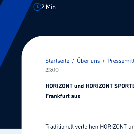
2
Min.
Startseite
/
Über uns
/
Pressemit
23:00
HORIZONT und HORIZONT SPORTBUSI
Frankfurt aus
Traditionell verleihen HORIZONT