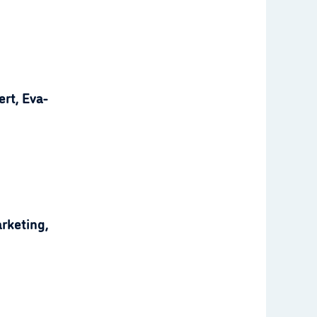
rt, Eva-
rketing,