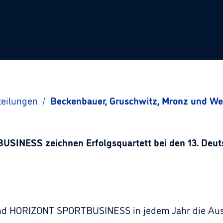
teilungen
/
Beckenbauer, Gruschwitz, Mronz und Web
NESS zeichnen Erfolgsquartett bei den 13. Deuts
 und HORIZONT SPORTBUSINESS in jedem Jahr die Au