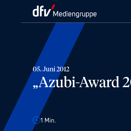
05. Juni 2012
„Azubi-Award 2
1
Min.