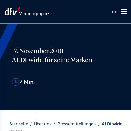
DE
17. November 2010
ALDI wirbt für seine Marken
2
Min.
Startseite
/
Über uns
/
Pressemitteilungen
/
ALDI wirbt für