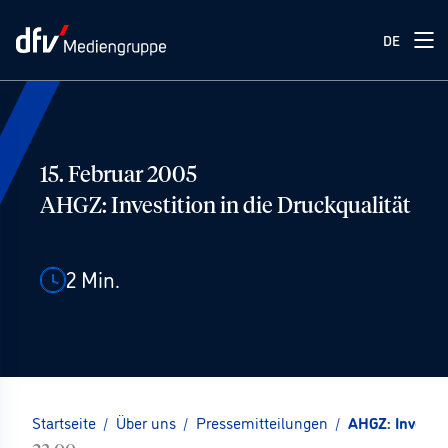
DE
15. Februar 2005
AHGZ: Investition in die Druckqualität
2
Min.
Startseite
/
Über uns
/
Pressemitteilungen
/
AHGZ: Investit