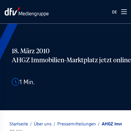
DE
18. März 2010
AHGZ Immobilien-Marktplatz jetzt online
1
Min.
Startseite
/
Über uns
/
Pressemitteilungen
/
AHGZ Immobili