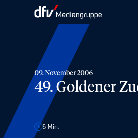
09. November 2006
49. Goldener Zu
5
Min.