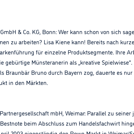
 GmbH & Co. KG, Bonn: Wer kann schon von sich sage
en zu arbeiten? Lisa Kiene kann! Bereits nach kurz
Markenführung für einzelne Produktsegmente. Ihre Ar
ebürtige Münsteranerin als „kreative Spielwiese“. B
Als Braunbär Bruno durch Bayern zog, dauerte es nu
ukt in den Märkten.
artnergesellschaft mbH, Weimar: Parallel zu seiner je
Bestnote beim Abschluss zum Handelsfachwirt hinge
ril 2003 eigenständig den Rewe-Markt in Weimar/Sch