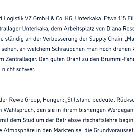
and Logistik VZ GmbH & Co. KG, Unterkaka: Etwa 115 F
ntrallager Unterkaka, dem Arbeitsplatz von Diana Ro
 sie ständig an der Verbesserung der Supply Chain. „
 sehen, an welchem Schräubchen man noch drehen k
 Zentrallager. Den guten Draht zu den Brummi-Fahre
 nicht schwer.
 der Rewe Group, Hungen: „Stillstand bedeutet Rücksch
Ein Wahlspruch, den sie in ihrem bisherigen Werdegan
 mit dem Studium der Betriebswirtschaftslehre beginne
e Atmosphäre in den Märkten sei die Grundvoraussetz