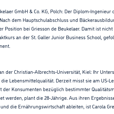
eukelaer GmbH & Co. KG, Polch: Der Diplom-Ingenieur
 Nach dem Hauptschulabschluss und Bäckerausbildun
 Position bei Griesson de Beukelaer. Damit ist nich
ktkurs an der St. Galler Junior Business School, ge
ment.
an der Christian-Albrechts-Universität, Kiel: Ihr Un
die Lebensmittelqualität. Derzeit misst sie am US-Le
ft der Konsumenten bezüglich bestimmter Qualitätsm
det werden, plant die 28-Jährige. Aus ihren Ergebniss
und die Ernährungswirtschaft ableiten, ist Carola Gr