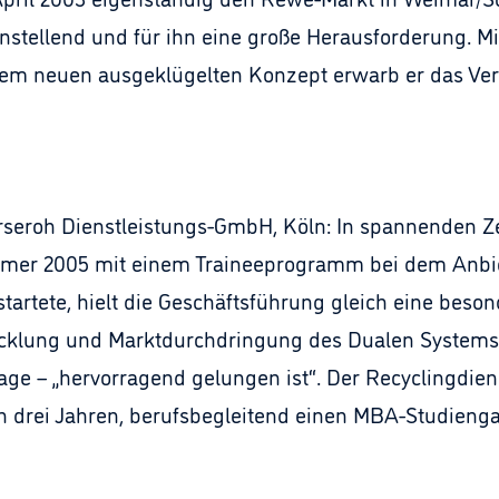
enstellend und für ihn eine große Herausforderung. Mi
nem neuen ausgeklügelten Konzept erwarb er das Ve
erseroh Dienstleistungs-GmbH, Köln: In spannenden Z
ommer 2005 mit einem Traineeprogramm bei dem Anbi
tete, hielt die Geschäftsführung gleich eine beson
twicklung und Marktdurchdringung des Dualen Systems
age – „hervorragend gelungen ist“. Der Recyclingdiens
n drei Jahren, berufsbegleitend einen MBA-Studienga