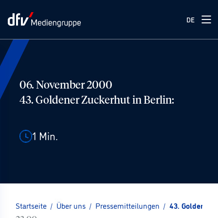
DE
06. November 2000
43. Goldener Zuckerhut in Berlin:
1
Min.
Startseite
/
Über uns
/
Pressemitteilungen
/
43. Goldener Z