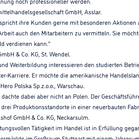
anung noch professioneller werden.
ittelhandelsgesellschaft GmbH, Asslar.
spricht ihre Kunden gerne mit besonderen Aktionen an
rbeit auch den Mitarbeitern zu vermitteln. Sie möch
eld verdienen kann."
 GmbH & Co. KG, St. Wendel.
d Weiterbildung interessieren den studierten Betrie
ter-Karriere. Er möchte die amerikanische Handelsla
 Hero Polska Sp.z.o.o., Warschau.
 dachte dabei aber nicht an Polen. Der Geschäftsführ
en drei Produktionsstandorte in einer neuerbauten F
elshof GmbH & Co. KG, Neckarsulm.
ungsvollen Tätigkeit im Handel ist in Erfüllung gega
chermärkte im Großraum Stuttgart mit einem Jahresum