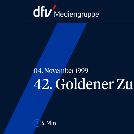
04. November 1999
42. Goldener Zu
4
Min.