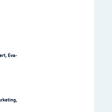
rt, Eva-
rketing,