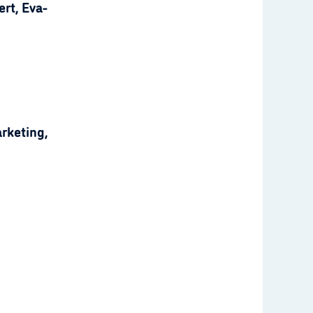
rt, Eva-
rketing,