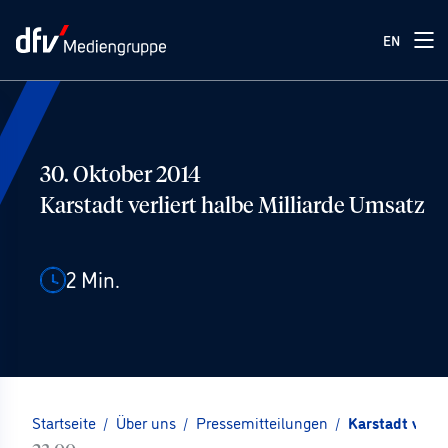
EN
30. Oktober 2014
Karstadt verliert halbe Milliarde Umsatz
2
Min.
Startseite
/
Über uns
/
Pressemitteilungen
/
Karstadt verli