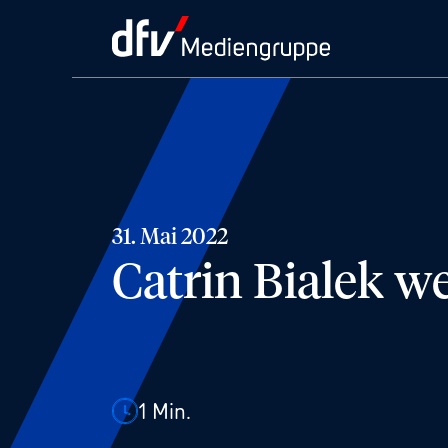
31. Mai 2022
Catrin Bialek 
1
Min.