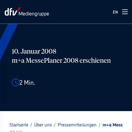
EN
10. Januar 2008
m+a MessePlaner 2008 erschienen
2
Min.
Startseite
/
Über uns
/
Pressemitteilungen
/
m+a MessePla