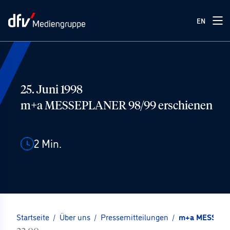
EN
25. Juni 1998
m+a MESSEPLANER 98/99 erschienen
2
Min.
Startseite
/
Über uns
/
Pressemitteilungen
/
m+a MESSEPLA