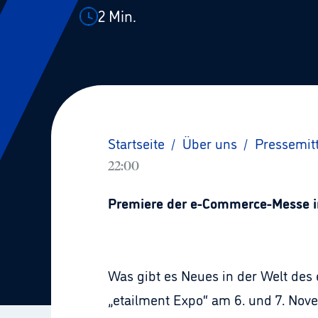
2
Min.
Startseite
/
Über uns
/
Pressemit
22:00
Premiere der e-Commerce-Messe in
Was gibt es Neues in der Welt des
„etailment Expo“ am 6. und 7. Nove