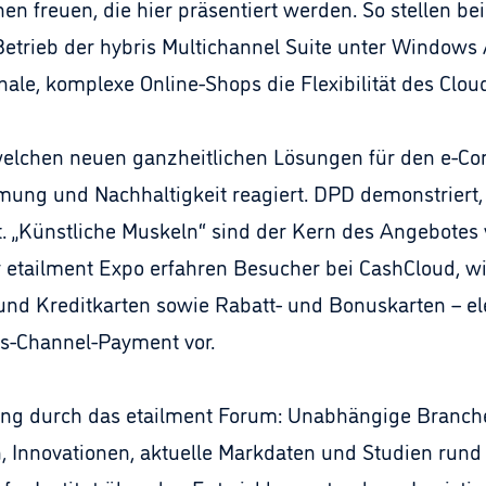
 freuen, die hier präsentiert werden. So stellen bei
Betrieb der hybris Multichannel Suite unter Windows 
ionale, komplexe Online-Shops die Flexibilität des Cl
welchen neuen ganzheitlichen Lösungen für den e-Co
mung und Nachhaltigkeit reagiert. DPD demonstriert, 
. „Künstliche Muskeln“ sind der Kern des Angebotes v
 etailment Expo erfahren Besucher bei CashCloud,
 und Kreditkarten sowie Rabatt- und Bonuskarten – el
oss-Channel-Payment vor.
ung durch das etailment Forum: Unabhängige Branche
, Innovationen, aktuelle Markdaten und Studien ru