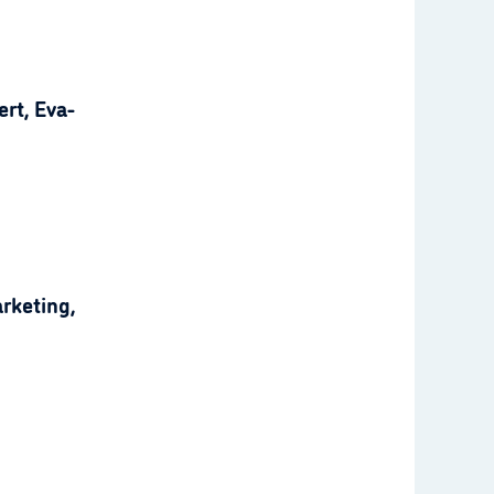
rt, Eva-
rketing,