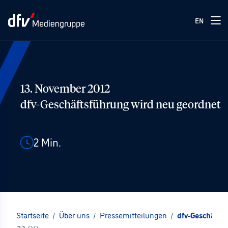
EN
13. November 2012
dfv-Geschäftsführung wird neu geordnet
2
Min.
Startseite
/
Über uns
/
Pressemitteilungen
/
dfv-Geschäfts