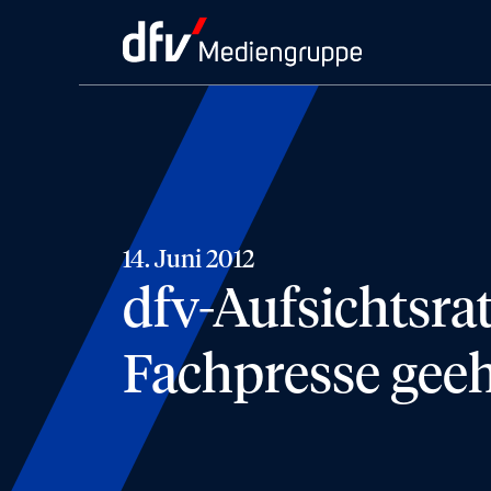
14. Juni 2012
dfv-Aufsichtsra
Fachpresse geeh